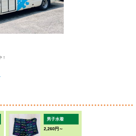
。
中！
ら
男子水着
2,260円～