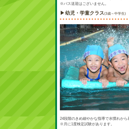
※バス送迎はございません。
▶
幼児・学童クラス
(3歳～中学生)
24段階のきめ細やかな指導で水慣れから
※月に1度検定試験があります。